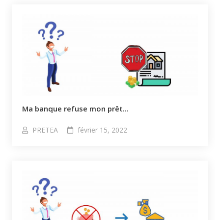
Ma banque refuse mon prêt...
PRETEA
février 15, 2022