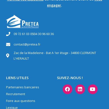
engager
.
09 72 61 03 05
04 30 96 60 36
contact@pretea.fr
Zac de la Madeleine - Bat A 1er étage - 34800 CLERMONT
L'HERAULT
LIENS UTILES
SUIVEZ-NOUS !
Partenaires bancaires
Recrutement
Foire aux questions
Lexique