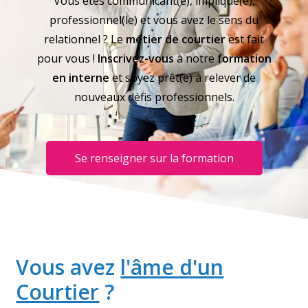
Vous êtes communicant(e), impliqué(e),
professionnel(le) et vous avez le sens du
relationnel ? Le
métier de courtier
est fait
pour vous !
Inscrivez-vous
à notre
formation
en interne
et soyez prêt(e) à relever de
nouveaux défis professionnels.
Se renseigner sur la formation
Vous avez
l'âme d'un
Courtier
?