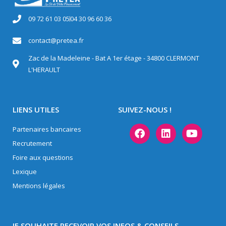
09 72 61 03 05
04 30 96 60 36
contact@pretea.fr
Zac de la Madeleine - Bat A 1er étage - 34800 CLERMONT
L'HERAULT
LIENS UTILES
SUIVEZ-NOUS !
Partenaires bancaires
Recrutement
Foire aux questions
Lexique
Mentions légales
JE SOUHAITE RECEVOIR VOS INFOS & CONSEILS