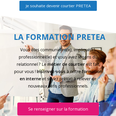
Je souhaite devenir courtier PRETEA
LA FORMATION PRETEA
Vous êtes communicant(e), impliqué(e),
professionnel(le) et vous avez le sens du
relationnel ? Le
métier de courtier
est fait
pour vous !
Inscrivez-vous
à notre
formation
en interne
et soyez prêt(e) à relever de
nouveaux défis professionnels.
Se renseigner sur la formation