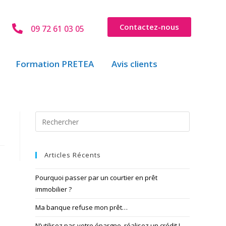
Contactez-nous
09 72 61 03 05
Formation PRETEA
Avis clients
Articles Récents
Pourquoi passer par un courtier en prêt
immobilier ?
Ma banque refuse mon prêt…
N’utilisez pas votre épargne, réalisez un crédit !