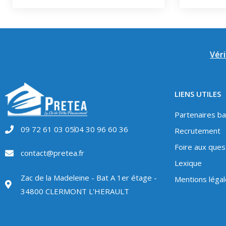
Véri
LIENS UTILES
Partenaires ba
09 72 61 03 05
04 30 96 60 36
Recrutement
Foire aux ques
contact@pretea.fr
Lexique
Zac de la Madeleine - Bat A 1er étage -
Mentions léga
34800 CLERMONT L'HERAULT